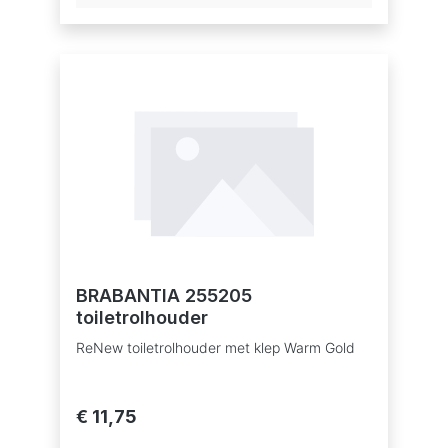
materialen.Probleemloos gebruik - 5 jaar
garantie en service.Duurzamere keuze -
gemaakt van 9% gerecycled materiaal, 87%
recyclebaar na gebruik.AFMETINGENHoogte:
4,8 cmLengte: 3 cmBreedte: 4,8 cm
BRABANTIA 255205
toiletrolhouder
ReNew toiletrolhouder met klep Warm Gold
€ 11,75