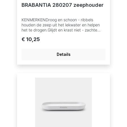
BRABANTIA 280207 zeephouder
KENMERKENDroog en schoon - ribbels
houden de zeep uit het lekwater en helpen
het te drogen.Glijdt en krast niet - zachte
antislip onderkant.Ideaal voor vochtige
€ 10,25
ruimtes - gemaakt van corrosiebestendige
materialen.Probleemloos gebruik - 5 jaar
garantie en service.Duurzamere keuze -
Details
100% recyclebaar na
gebruik.AFMETINGENHoogte: 1,6 cmLengte:
8,1 cmBreedte: 13,5 cm