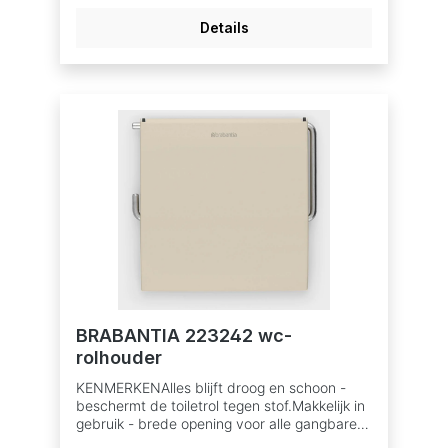
ruimtes - gemaakt van corrosiebestendige
Details
materialen.Probleemloos gebruik - 10 jaar
garantie en service.Duurzamere keuze -
gemaakt van 39% gerecycled materiaal, 96%
recyclebaar na gebruik.AFMETINGENHoogte:
42 cmLengte: 12 cmBreedte: 12 cm
BRABANTIA 223242 wc-
rolhouder
KENMERKENAlles blijft droog en schoon -
beschermt de toiletrol tegen stof.Makkelijk in
gebruik - brede opening voor alle gangbare
toiletrollen.Voor links- en rechtshandig