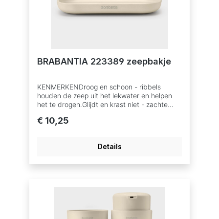
BRABANTIA 223389 zeepbakje
KENMERKENDroog en schoon - ribbels
houden de zeep uit het lekwater en helpen
het te drogen.Glijdt en krast niet - zachte
antislip onderkant.Ideaal voor vochtige
€ 10,25
ruimtes - gemaakt van corrosiebestendige
materialen.Probleemloos gebruik - 5 jaar
garantie en service.Duurzamere keuze -
Details
100% recyclebaar na
gebruik.AFMETINGENHoogte: 1,6 cmLengte:
8,1 cmBreedte: 13,5 cm