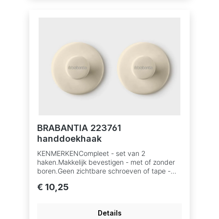
na gebruik.AFMETINGENHoogte: 28,3
cmLengte: 12,6 cmBreedte: 20 cm
BRABANTIA 223761
handdoekhaak
KENMERKENCompleet - set van 2
haken.Makkelijk bevestigen - met of zonder
boren.Geen zichtbare schroeven of tape -
verborgen ophanging.Handig ophangen -
€ 10,25
inclusief montage-instructies, schoeven en
dubbelzijdige tape.Sterk - draagt tot 2 kg bij
gebruik van tape.Ideaal voor vochtige
Details
ruimtes - gemaakt van corrosiebestendige