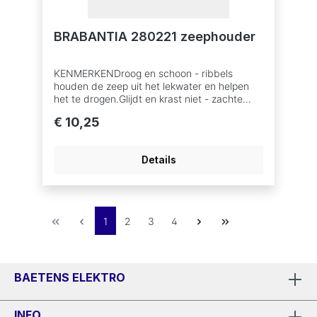
BRABANTIA 280221 zeephouder
KENMERKENDroog en schoon - ribbels
houden de zeep uit het lekwater en helpen
het te drogen.Glijdt en krast niet - zachte
antislip onderkant.Ideaal voor vochtige
€ 10,25
ruimtes - gemaakt van corrosiebestendige
materialen.Probleemloos gebruik - 5 jaar
garantie en service.Duurzamere keuze -
Details
100% recyclebaar na
gebruik.AFMETINGENHoogte: 1,6 cmLengte:
8,1 cmBreedte: 13,5 cm
1
2
3
4
BAETENS ELEKTRO
INFO