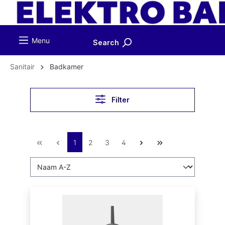
ToContentLink
Menu
Search
Sanitair
Badkamer
Filter
1
2
3
4