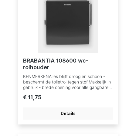
BRABANTIA 108600 wc-
rolhouder
KENMERKENAlles blijft droog en schoon -
beschermt de toiletrol tegen stof.Makkelijk in
gebruik - brede opening voor alle gangbare
toiletrollen.Voor links- en rechtshandig
€ 11,75
gebruik - verstelbare stang.Ideaal voor
vochtige ruimtes - gemaakt van
corrosiebestendige materialen.Makkelijk
Details
bevestigen - met of zonder boren.Handig
ophangen - inclusief montage-instructies,
schoeven en dubbelzijdige
tape.Probleemloos gebruik - 10 jaar garantie