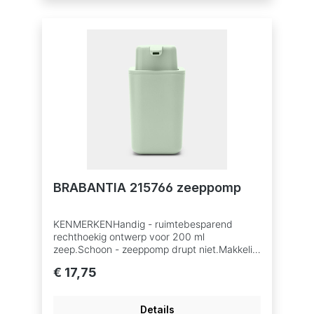
BRABANTIA 215766 zeeppomp
KENMERKENHandig - ruimtebesparend
rechthoekig ontwerp voor 200 ml
zeep.Schoon - zeeppomp drupt niet.Makkelijk
- met één hand te bedienen.Glijdt niet, krast
€ 17,75
niet - antislip onderkant.Makkelijk bijvullen -
afneembare bovenkant en grote
navulopening.Hygiënisch - zeepreservoir kan
Details
in de vaatwasser.Duurzaam - gemaakt van