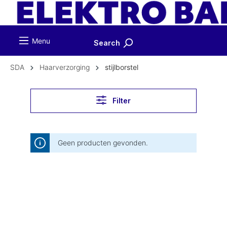
ToContentLink
Menu
Search
SDA
Haarverzorging
stijlborstel
Filter
Geen producten gevonden.