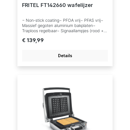
FRITEL FT142660 wafelijzer
− Non-stick coating− PFOA vrij− PFAS vrij−
Massief gegoten aluminium bakplaten−
Traploos regelbaar− Signaallampjes (rood +
groen)− Upright system 105° zodat het
€ 139,99
toestel open kan blijven staan− COOL
TOUCH handgrepen met Soft Touch
afwerking− Afneembare elektronische Timer
Details
van 100’− Kleur: Antraciet