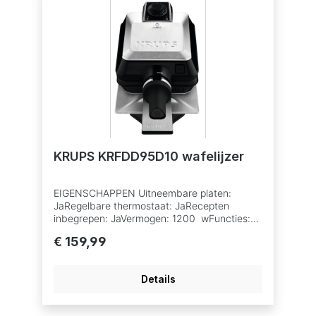
KRUPS KRFDD95D10 wafelijzer
EIGENSCHAPPEN Uitneembare platen:
JaRegelbare thermostaat: JaRecepten
inbegrepen: JaVermogen: 1200 wFuncties:
Wafelijzer Anti-aanbaklaag: Ja
€ 159,99
Controlelampje 'apparaat klaar':
JaControlelampje 'apparaat aan':
JaVergrendeling: JaIndicator met licht:
Details
JaDraaigreep: JaVaatwasmachinebestendig:
JaVaatwasmachinebestendig - details: Alleen
platen en lade voor wafeldeeg