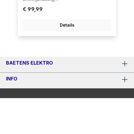
snoeropbergingopbergruimte platen, verticaal
€ 99,99
opbergenvaatwasbestendig
Details
BAETENS ELEKTRO
INFO