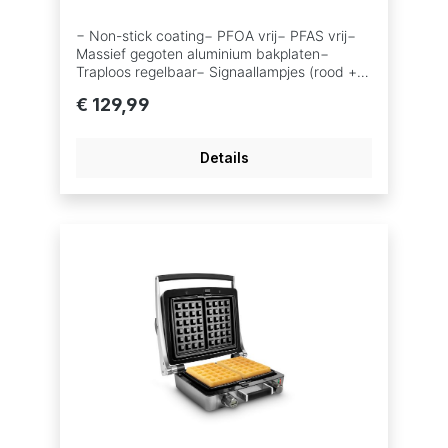
− Non-stick coating− PFOA vrij− PFAS vrij−
Massief gegoten aluminium bakplaten−
Traploos regelbaar− Signaallampjes (rood +
groen)− Upright system 105° zodat het
€ 129,99
toestel open kan blijven staan− COOL
TOUCH handgrepen met Soft Touch
afwerking− Afneembare elektronische Timer
Details
van 100’− Kleur: Antraciet