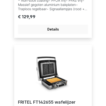
− Non-stick coating− PFOA vrij− PFAS vrij−
Massief gegoten aluminium bakplaten−
Traploos regelbaar− Signaallampjes (rood +
groen)− Upright system 105° zodat het
€ 129,99
toestel open kan blijven staan− COOL
TOUCH handgrepen met Soft Touch
afwerking− Afneembare elektronische Timer
Details
van 100’− Kleur: Antraciet
FRITEL FT142655 wafelijzer