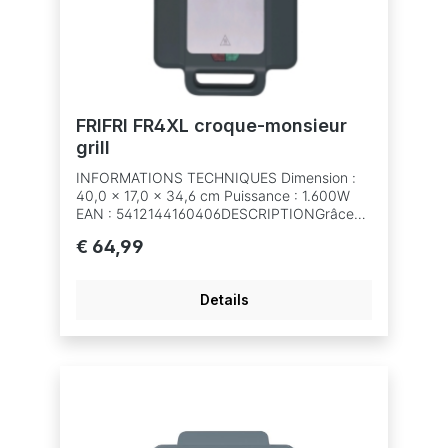
FRIFRI FR4XL croque-monsieur
grill
INFORMATIONS TECHNIQUES Dimension :
40,0 x 17,0 x 34,6 cm Puissance : 1.600W
EAN : 5412144160406DESCRIPTIONGrâce
au Croque-Monsieur Quatuor ‘Dwich XL de
€ 64,99
Frifri, les grandes tablées d’impatients
n’attendront plus ! 4 grandes formes de
tartines pour faire vos croques rapidement et
Details
facilement. Élégant et robuste, il s’intégrera
parfaitement dans votre cuisine pour les
repas sur le pouce.LE Croque-Monsieur
Quatuor ‘Dwich XL de Frifri, le plus beau du
marché !!!