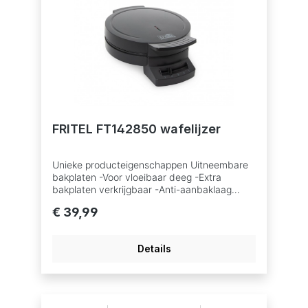
FRITEL FT142850 wafelijzer
Unieke producteigenschappen Uitneembare
bakplaten -Voor vloeibaar deeg -Extra
bakplaten verkrijgbaar -Anti-aanbaklaag
Technische eigenschappen Materiaal
€ 39,99
bakplaat AluminiumAantal
thermostaatposities 5Materiaal Kunststof /
aluminium
Details