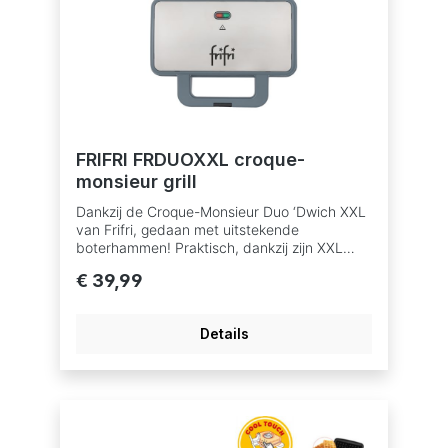
FRIFRI FRDUOXXL croque-
monsieur grill
Dankzij de Croque-Monsieur Duo ‘Dwich XXL
van Frifri, gedaan met uitstekende
boterhammen! Praktisch, dankzij zijn XXL
platen, en compact, dankzij zijn verticale
€ 39,99
opberging, zal dit toestel uw leven
vergemakkelijken en tegemoet komen aan de
lekkerbekken. De ideale partner voor een
Details
maaltijd uit het vuistje. DE Croque-Monsieur
Duo ‘Dwich XXL van Frifri, de grootste van de
markt!!!