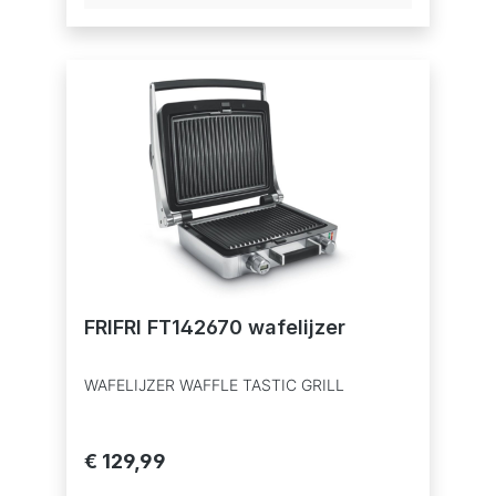
aan de buitenkant waarvan de vulling
binnenin zalig warm en gesmolten is. Heerlijk
!!!De veelzijdigheid (8 afneembare pla¬ten
zijn beschikbaar) en het compacte en zuivere
ontwerp maken van de “Toasty” de ideale
FRIFRI FT142670 wafelijzer
WAFELIJZER WAFFLE TASTIC GRILL
€ 129,99