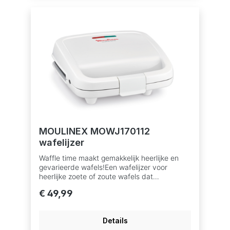
MOULINEX MOWJ170112
wafelijzer
Waffle time maakt gemakkelijk heerlijke en
gevarieerde wafels!Een wafelijzer voor
heerlijke zoete of zoute wafels dat
gemakkelijk te reinigen is door de platen met
€ 49,99
anti-kleeflaag. Verticaal en snoeropbergvak
waardoor het gemakkelijker in uw keuken kan
worden opgeborgen, terwijl het isolerende
Details
handvat en de vergrendeling voor meer