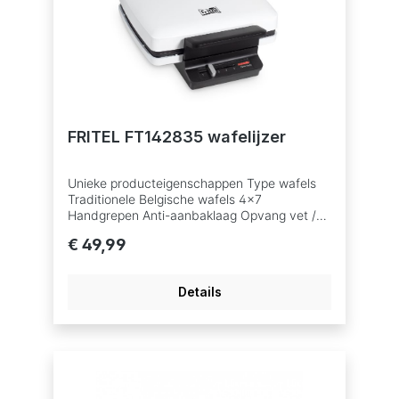
FRITEL FT142835 wafelijzer
Unieke producteigenschappen Type wafels
Traditionele Belgische wafels 4x7
Handgrepen Anti-aanbaklaag Opvang vet /
deeg Upright System 105° Technische
€ 49,99
eigenschappen Materiaal bakplaat Aluminium
Type Thermostaat Manueel Aantal
thermostaatposities 5 Controlelampje Aantal
Details
per bakbeurt 2 Materiaal Kunststof /
aluminium Kleur Wit Vermogen (W) 1200