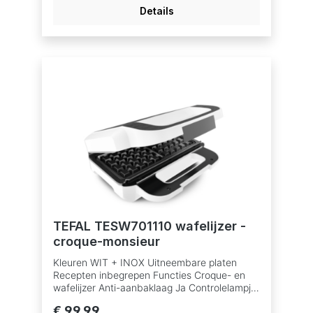
schoon te reinigen
Details
TEFAL TESW701110 wafelijzer -
croque-monsieur
Kleuren WIT + INOX Uitneembare platen
Recepten inbegrepen Functies Croque- en
wafelijzer Anti-aanbaklaag Ja Controlelampje
'apparaat klaar' Controlelampje 'apparaat aan'
€ 99,99
Indicator met licht Aan/uit-schakelaar