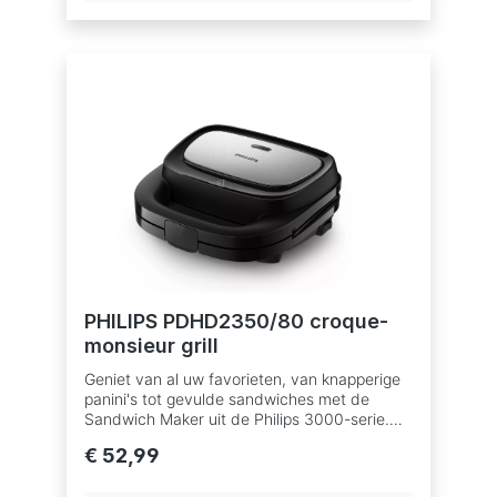
veiligheid zorgen. Met lampjes voor Aan/Uit
en einde voorverwarming.Vermogen 700
WType platen Wafel Aantal platen 1 Functies
Wafelijzer Snoeropbergruimte Anti-
aanbaklaag Ja Aan/uit-schakelaar
PHILIPS PDHD2350/80 croque-
monsieur grill
Geniet van al uw favorieten, van knapperige
panini's tot gevulde sandwiches met de
Sandwich Maker uit de Philips 3000-serie.
De grillplaten met antiaanbaklaag worden
€ 52,99
krachtig en gelijkmatig verwarmd voor
overheerlijke sandwiches en zijn eenvoudig