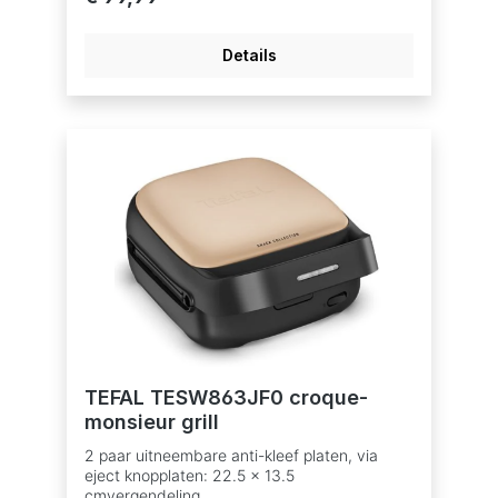
Vaatwasmachinebestendig
Vaatwasmachinebestendig - details borden
Details
TEFAL TESW863JF0 croque-
monsieur grill
2 paar uitneembare anti-kleef platen, via
eject knopplaten: 22.5 x 13.5
cmvergendeling,