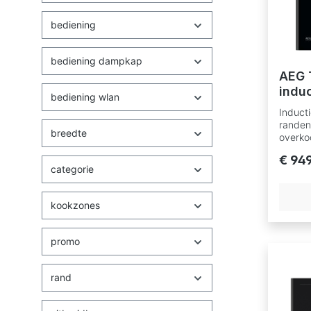
bediening
bediening dampkap
AEG 
indu
bediening wlan
Induct
randen
breedte
overko
flexib
€ 94
bedien
categorie
van de
Zone l
2300/
kookzones
achte
Zone r
1400/
promo
achte
Induct
Bridge
rand
samen 
Automa