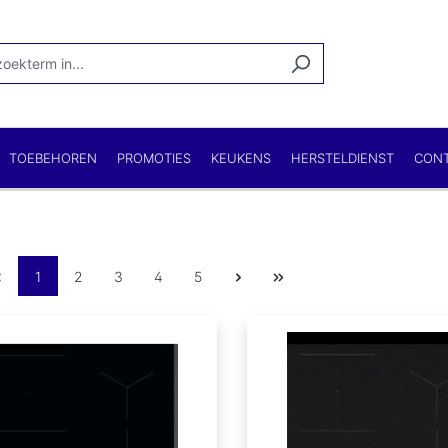
TOEBEHOREN
PROMOTIES
KEUKENS
HERSTELDIENST
CON
1
2
3
4
5