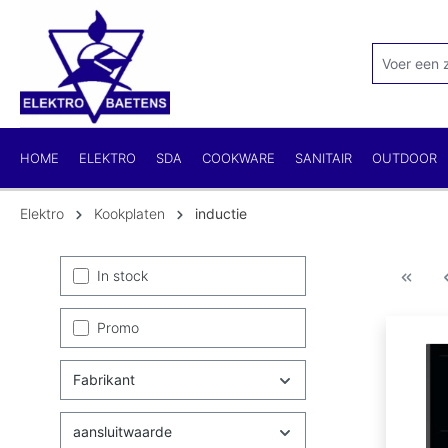
kipToSearch
general.skipToNavigation
HOME
ELEKTRO
SDA
COOKWARE
SANITAIR
OUTDOOR
Elektro
Kookplaten
inductie
In stock
Promo
Fabrikant
aansluitwaarde