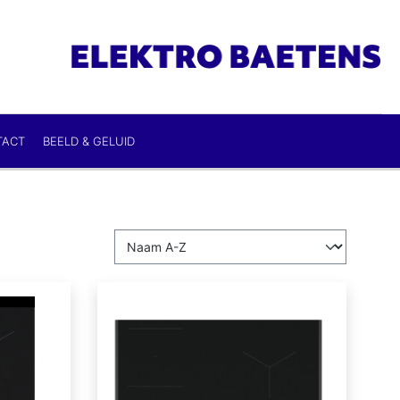
TACT
BEELD & GELUID