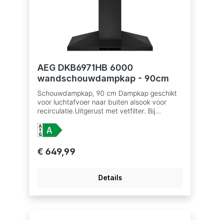
voor verzadiging koolstoffilter Aansluiting
luchtafvoer 150 mm Schouw inbegrepen,
kleur Inox
AEG DKB6971HB 6000
wandschouwdampkap - 90cm
Schouwdampkap, 90 cm Dampkap geschikt
voor luchtafvoer naar buiten alsook voor
recirculatie.Uitgerust met vetfilter. Bij
recirculatie moet er ook een koolstoffilter in
dedampkap om geurtjes te verwijderen,
verkrijgbaar als accessoire. TouchControl-
bediening, snelheden: 3+Intensive; Breeze
€ 649,99
function Hob2Hood®: bediening van de
dampkap via de kookplaat Afzuigkracht
(intensief/hoog/laag): 730/610/320 m³/u
Details
Afzuigkracht bij recirculatie
(intensief/hoog/laag): 565/535/340 m³/u
Geluidsniveau (max./min.): 70/56 dB(A)
Geluidsniveau recirculatie (max./min.): 74/67
dB(A) Energie-efficiëntieklasse: A+