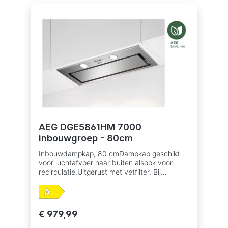
67/54 dB(A)Geluidsniveau recirculatie
(max./min.): 74/62 dB(A)Energie-
efficiëntieklasse: AVetfilter: 1 professionele
meerlagige aluminium filtersVerlichting: 2 LED
spotsRandafzuiging voor een lager
energieverbruik en geluidsniveauIndicatie
voor verzadiging vetfilterIndicatie voor
verzadiging koolstoffilterAansluiting
luchtafvoer 150 mmAfstandsbediening in
optie
AEG DGE5861HM 7000
inbouwgroep - 80cm
Inbouwdampkap, 80 cmDampkap geschikt
voor luchtafvoer naar buiten alsook voor
recirculatie.Uitgerust met vetfilter. Bij
recirculatie moet er ook een koolstoffilter in
dedampkap om geurtjes te verwijderen,
verkrijgbaar als accessoire.Elektronische
druktoetsen, snelheden: 3+1
€ 979,99
intensiefHob2Hood®: bediening van de
dampkap via de kookplaatAantal motoren: