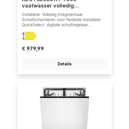
vaatwasser volledig
integreerbaar
Installatie: Volledig integreerbaar
Schuifscharnieren voor flexibele installatie
QuickSelect: digitale schuifregelaar
ProClean™: superieure reiniging met minimaal
energieverbruik XXL capaciteit – meer ruimte
dan eender welke andere vaatwasser Water-
en energieverbruik: 10.5 L, 0.835 kWh voor
€ 979,99
Eco cyclus Geproduceerd in een Zero-
Landfill fabriek waar geen afval ontstaat en
waar de nadruk ligt op het verminderen van
Details
de CO2-uitstoot. Inverter motor
TouchControl voor het selecteren van
programma's en functies 7 programma's, 4
temperaturen Vaatwasprogramma's: 160
min., 60 min., 90 min., AUTO Sense, Eco,
Machine Care, Quick 30 min. Optie
XtraPower: extra reinigingskracht bij sterk
bevuilde vaat Optie GlassCare: optimale
reiniging en bescherming van delicaat
glaswerk Optie Extra Silent: voor extreem
stille werking, slechts dB(A) Bestekmandje
Uitgestelde start 1-24 u BeamOnFloor met 2
kleuren Sensorlogic watersensor AirDry