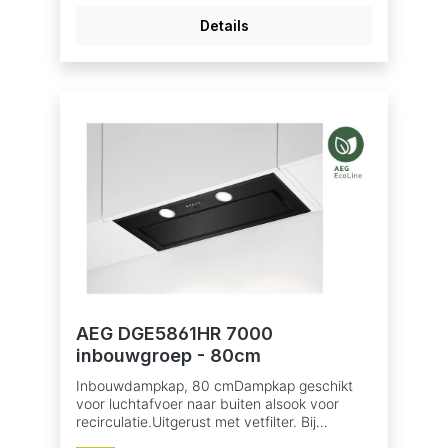
1Afzuigkracht (intensief/hoog/laag):
Details
700/580/300 m³/uAfzuigkracht bij
recirculatie (intensief/hoog/laag):
435/430/295 m³/uGeluidsniveau (max./min.):
67/54 dB(A)Geluidsniveau recirculatie
(max./min.): 74/62 dB(A)Energie-
efficiëntieklasse: AVetfilter: 2 professionele
meerlagige aluminium filtersVerlichting: 2 LED
spotsRandafzuiging voor een lager
energieverbruik en geluidsniveauIndicatie
voor verzadiging vetfilterIndicatie voor
verzadiging koolstoffilterAansluiting
luchtafvoer 150 mmAfstandsbediening in
optie
AEG DGE5861HR 7000
inbouwgroep - 80cm
Inbouwdampkap, 80 cmDampkap geschikt
voor luchtafvoer naar buiten alsook voor
recirculatie.Uitgerust met vetfilter. Bij
recirculatie moet er ook een koolstoffilter in