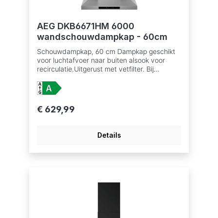
AEG DKB6671HM 6000
wandschouwdampkap - 60cm
Schouwdampkap, 60 cm Dampkap geschikt
voor luchtafvoer naar buiten alsook voor
recirculatie.Uitgerust met vetfilter. Bij
recirculatie moet er ook een koolstoffilter in
dedampkap om geurtjes te verwijderen,
verkrijgbaar als accessoire. TouchControl-
bediening, snelheden: 3+Intensive; Breeze
€ 629,99
function Hob2Hood®: bediening van de
dampkap via de kookplaat Afzuigkracht
(intensief/hoog/laag): 730/610/320 m³/u
Details
Afzuigkracht bij recirculatie
(intensief/hoog/laag): 565/535/340 m³/u
Geluidsniveau (max./min.): 70/56 dB(A)
Geluidsniveau recirculatie (max./min.): 74/67
dB(A) Energie-efficiëntieklasse: A+
Betaalbaar met ecocheques bij de
handelaars die dit betaalmiddelaanvaarden.
Vetfilter: 2 professionele meerlagige
aluminium filters Verlichting: 1 LED strip
Indicatie voor verzadiging vetfilter Indicatie