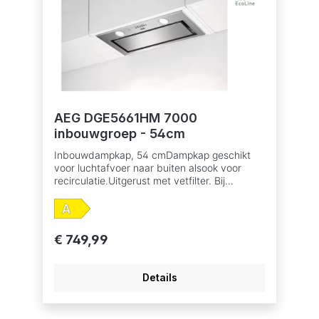
AEG DGE5661HM 7000
inbouwgroep - 54cm
Inbouwdampkap, 54 cmDampkap geschikt
voor luchtafvoer naar buiten alsook voor
recirculatie.Uitgerust met vetfilter. Bij
recirculatie moet er ook een koolstoffilter in
dedampkap om geurtjes te verwijderen,
verkrijgbaar als accessoire.Elektronische
druktoetsen, snelheden: 3+1
€ 749,99
intensiefHob2Hood®: bediening van de
dampkap via de kookplaatAantal motoren:
1Afzuigkracht (intensief/hoog/laag):
Details
700/580/300 m³/uAfzuigkracht bij
recirculatie (intensief/hoog/laag):
435/430/295 m³/uGeluidsniveau (max./min.):