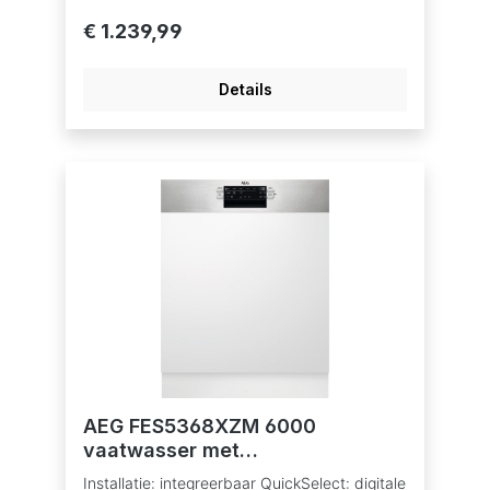
cyclus Betaalbaar met ecocheques bij de
€ 1.239,99
handelaars die dit betaalmiddelaanvaarden.
Geproduceerd in een Zero-Landfill fabriek
waar geen afval ontstaat en waarde nadruk
Details
ligt op het verminderen van de CO2-uitstoot.
Inverter motor 9 programma's, 4
temperaturen Vaatwasprogramma's: AUTO
Sense, Eco, Extra Silent, Machine Care,
Quick30 min., Spoelen, 160 min., 60 min., 90
min. Optie XtraPower: extra reinigingskracht
bij sterk bevuilde vaat Optie GlassCare:
optimale reiniging en bescherming van
delicaat glaswerk Optie ExtraHygiëne
Bestekmandje 3 digit display Uitgestelde
start 1-24 u Sensorlogic watersensor AirDry
drogen met AutoDoor systeem
Warmwateraansluiting tot 60°C Indicatie zout
en glansspoelmiddel bijvullen AutoOff functie
AquaControl
AEG FES5368XZM 6000
vaatwasser met
bedieningspaneel
Installatie: integreerbaar QuickSelect: digitale