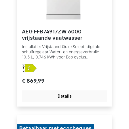
Kleur: inox Resttijdindicatie In de hoogte
verstelbare bovenkorf, ook bij volle lading
AEG FFB74917ZW 6000
vrijstaande vaatwasser
Installatie: Vrijstaand QuickSelect: digitale
schuifregelaar Water- en energieverbruik:
10.5 L, 0.746 kWh voor Eco cyclus
Betaalbaar met ecocheques bij de
handelaars die dit betaalmiddelaanvaarden.
Geproduceerd in een Zero-Landfill fabriek
waar geen afval ontstaat en waar de nadruk
€ 869,99
ligt op het verminderen van de CO2-uitstoot.
Inverter motor 8 programma's, 4
temperaturen Vaatwasprogramma's: 160
Details
min., 60 min., 90 min., Auto, Eco, Machine
Care, Quick 30 min., Spoelen Optie
XtraPower: extra reinigingskracht bij sterk
bevuilde vaat Optie GlassCare: optimale
reiniging en bescherming van delicaat
glaswerk Optie ExtraHygiëne MaxiFlex: de
Betaalbaar met ecocheques