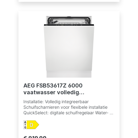
min., Auto, ECO, Extra Silent, Machine care,
Quick 30 min., Spoelen Optie XtraPower:
extra reinigingskracht bij sterk bevuilde vaat
Optie GlassCare: optimale reiniging en
bescherming van delicaat glaswerk Optie
ExtraHygiëne MaxiFlex: de meest flexibele
besteklade 3 digit display Uitgestelde start 1-
24 u AirDry drogen met AutoDoor systeem
Warmwateraansluiting tot 60°C Indicatie zout
en glansspoelmiddel bijvullen AutoOff functie
AquaControl Geluidsniveau: slechts 44 dB
Kleur: wit
AEG FSB53617Z 6000
vaatwasser volledig
integreerbaar
Installatie: Volledig integreerbaar
Schuifscharnieren voor flexibele installatie
QuickSelect: digitale schuifregelaar Water- en
energieverbruik: 9.9 L, 0.835 kWh voor Eco
cyclus Geproduceerd in een Zero-Landfill
fabriek waar geen afval ontstaat en waar de
nadruk ligt op het verminderen van de CO2-