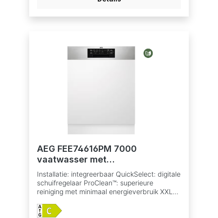
Afzuigkracht bij recirculatie
(intensief/hoog/laag): 565/535/340 m³/u
Geluidsniveau (max./min.): 70/56 dB(A)
Geluidsniveau recirculatie (max./min.): 74/67
dB(A) Energie-efficiëntieklasse: A+
Betaalbaar met ecocheques bij de
handelaars die dit betaalmiddelaanvaarden.
Vetfilter: 3 professionele meerlagige
aluminium filters Verlichting: 1 LED strip
Indicatie voor verzadiging vetfilter Indicatie
voor verzadiging koolstoffilter Aansluiting
luchtafvoer 150 mm Schouw inbegrepen,
kleur Inox
AEG FEE74616PM 7000
vaatwasser met
bedieningspaneel
Installatie: integreerbaar QuickSelect: digitale
schuifregelaar ProClean™: superieure
reiniging met minimaal energieverbruik XXL
capaciteit – meer ruimte dan eender welke
andere vaatwasser Water- en
energieverbruik: 10.5 L, 0.735 kWh voor Eco