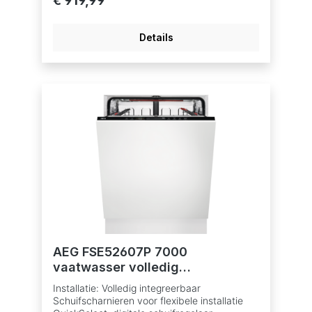
€ 919,99
uitstoot. Inverter motor TouchControl voor
het selecteren van programma's en functies
7 programma's, 3 temperaturen
Details
Vaatwasprogramma's: 160 min., 60 min., 90
min., AUTO Sense, Eco, Machine Care, Quick
30 min. Optie XtraPower: extra
reinigingskracht bij sterk bevuilde vaat Optie
GlassCare: optimale reiniging en bescherming
van delicaat glaswerk Bestekmandje
Uitgestelde start 1-24 u BeamOnFloor met 2
kleuren AirDry drogen met AutoDoor systeem
Warmwateraansluiting tot 60°C Indicatie zout
en glansspoelmiddel bijvullen AutoOff functie
AquaControl Geluidsniveau: slechts 46 dB
Resttijdindicatie In de hoogte verstelbare
bovenkorf, ook bij volle lading Bovenkorf met
opklapbare kopjeshouders
AEG FSE52607P 7000
vaatwasser volledig
integreerbaar
Installatie: Volledig integreerbaar
Schuifscharnieren voor flexibele installatie