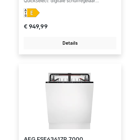
QuickSelect: digitale schuifregelaar
ProClean™: superieure reiniging met minimaal
energieverbruik XXL capaciteit – meer ruimte
dan eender welke andere vaatwasser Water-
en energieverbruik: 10.5 L, 0.936 kWh voor
€ 949,99
Eco cyclus Geproduceerd in een Zero-
Landfill fabriek waar geen afval ontstaat en
waar de nadruk ligt op het verminderen van
Details
de CO2-uitstoot. Inverter motor
TouchControl voor het selecteren van
programma's en functies 7 programma's, 4
temperaturen Vaatwasprogramma's: 160
min., 60 min., 90 min., AUTO Sense, Eco,
Machine Care, Quick 30 min. Optie
XtraPower: extra reinigingskracht bij sterk
bevuilde vaat Optie GlassCare: optimale
reiniging en bescherming van delicaat
glaswerk Optie Extra Silent: voor extreem
stille werking, slechts dB(A) Bestekmandje
Uitgestelde start 1-24 u BeamOnFloor met 2
kleuren Sensorlogic watersensor AirDry
drogen met AutoDoor systeem
Warmwateraansluiting tot 60°C Indicatie zout
en glansspoelmiddel bijvullen AutoOff functie
AquaControl
AEG FSE63617P 7000