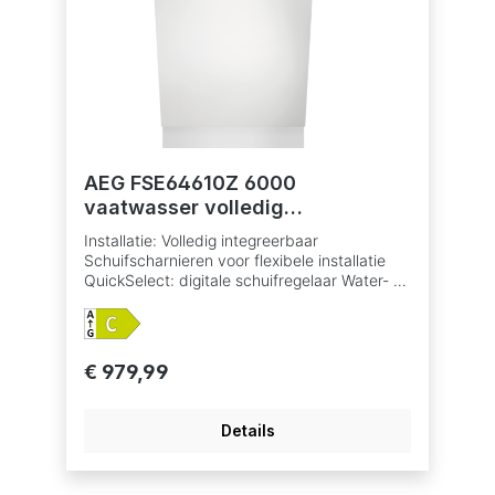
reiniging en bescherming van delicaat
glaswerk Optie Extra Silent: voor extreem
stille werking, slechts dB(A) Bestekmandje
Uitgestelde start 1-24 u BeamOnFloor met 2
kleuren Sensorlogic watersensor AirDry
drogen met AutoDoor systeem
Warmwateraansluiting tot 60°C Indicatie zout
en glansspoelmiddel bijvullen AutoOff functie
AquaControl
AEG FSE64610Z 6000
vaatwasser volledig
integreerbaar
Installatie: Volledig integreerbaar
Schuifscharnieren voor flexibele installatie
QuickSelect: digitale schuifregelaar Water- en
energieverbruik: 9.9 L, 0.735 kWh voor Eco
cyclus Betaalbaar met ecocheques bij de
handelaars die dit betaalmiddelaanvaarden.
Geproduceerd in een Zero-Landfill fabriek
€ 979,99
waar geen afval ontstaat en waar de nadruk
ligt op het verminderen van de CO2-uitstoot.
Inverter motor TouchControl voor het
Details
selecteren van programma's en functies 7
programma's, 4 temperaturen
Vaatwasprogramma's: ECO, 90 min., 60 min.,