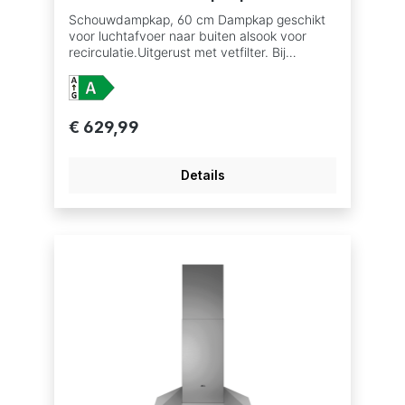
Schouwdampkap, 60 cm Dampkap geschikt
voor luchtafvoer naar buiten alsook voor
recirculatie.Uitgerust met vetfilter. Bij
recirculatie moet er ook een koolstoffilter in
de dampkap om geurtjes te verwijderen,
verkrijgbaar als accessoire. TouchControl-
bediening, snelheden: 3+Intensive; Breeze
€ 629,99
function Hob2Hood®: bediening van de
dampkap via de kookplaat Afzuigkracht
(intensief/hoog/laag): 730/610/320 m³/u
Details
Afzuigkracht bij recirculatie
(intensief/hoog/laag): 565/535/340 m³/u
Geluidsniveau (max./min.): 70/56 dB(A)
Geluidsniveau recirculatie (max./min.): 74/67
dB(A) Energie-efficiëntieklasse: A+
Betaalbaar met ecocheques bij de
handelaars die dit betaalmiddelaanvaarden.
Vetfilter: 2 Black Aluminium mesh Verlichting:
1 LED strip Indicatie voor verzadiging vetfilter
Indicatie voor verzadiging koolstoffilter
Aansluiting luchtafvoer 150 mm Schouw
inbegrepen, kleur Zwart