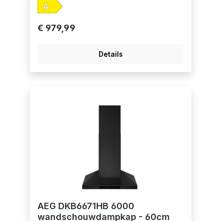
dedampkap om geurtjes te verwijderen,
verkrijgbaar als accessoire.Elektronische
druktoetsen, snelheden: 3+1
€ 979,99
intensiefHob2Hood®: bediening van de
dampkap via de kookplaatAantal motoren:
1Afzuigkracht (intensief/hoog/laag):
Details
700/580/300 m³/uAfzuigkracht bij
recirculatie (intensief/hoog/laag):
435/430/295 m³/uGeluidsniveau (max./min.):
67/54 dB(A)Geluidsniveau recirculatie
(max./min.): 74/62 dB(A)Energie-
efficiëntieklasse: AVetfilter: 2 professionele
meerlagige aluminium filtersVerlichting: 2 LED
spotsRandafzuiging voor een lager
energieverbruik en geluidsniveauIndicatie
voor verzadiging vetfilterIndicatie voor
verzadiging koolstoffilterAansluiting
luchtafvoer 150 mmAfstandsbediening in
optie
AEG DKB6671HB 6000
wandschouwdampkap - 60cm