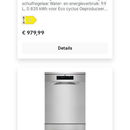
schuifregelaar Water- en energieverbruik: 9.9
L, 0.835 kWh voor Eco cyclus Geproduceerd
in een Zero-Landfill fabriek waar geen afval
ontstaat en waar de nadruk ligt op het
verminderen van de CO2-uitstoot. Inverter
motor 8 programma's, 4 temperaturen
€ 979,99
Vaatwasprogramma's: 160 min., 60 min., 90
min., Auto, Eco, Machine Care, Quick 30
min., Spoelen Optie XtraPower: extra
Details
reinigingskracht bij sterk bevuilde vaat Optie
GlassCare: optimale reiniging en bescherming
van delicaat glaswerk Optie ExtraHygiëne
Bestekmandje 3 digit display Uitgestelde
start 1-24 u AirDry drogen met AutoDoor
systeem Warmwateraansluiting tot 60°C
Indicatie zout en glansspoelmiddel bijvullen
AutoOff functie AquaControl Geluidsniveau:
slechts 42 dB Resttijdindicatie In de hoogte
verstelbare bovenkorf, ook bij volle lading
Bovenkorf met opklapbare kopjeshouders
Onderkorf met 4 foldable tines,Plastic handle