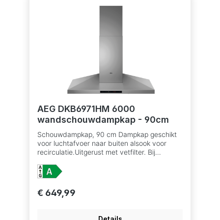
Betaalbaar met ecocheques bij de
handelaars die dit betaalmiddelaanvaarden.
Vetfilter: 3 Black Aluminium mesh Verlichting:
1 LED strip Indicatie voor verzadiging vetfilter
Indicatie voor verzadiging koolstoffilter
Aansluiting luchtafvoer 150 mm
AEG DKB6971HM 6000
wandschouwdampkap - 90cm
Schouwdampkap, 90 cm Dampkap geschikt
voor luchtafvoer naar buiten alsook voor
recirculatie.Uitgerust met vetfilter. Bij
recirculatie moet er ook een koolstoffilter in
dedampkap om geurtjes te verwijderen,
verkrijgbaar als accessoire. TouchControl-
bediening, snelheden: 3+Intensive; Breeze
€ 649,99
function Hob2Hood®: bediening van de
dampkap via de kookplaat Afzuigkracht
(intensief/hoog/laag): 730/610/320 m³/u
Details