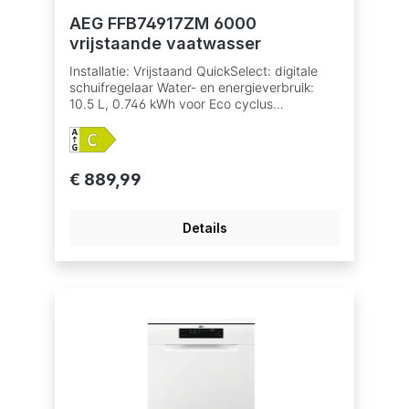
AEG FFB74917ZM 6000
vrijstaande vaatwasser
Installatie: Vrijstaand QuickSelect: digitale
schuifregelaar Water- en energieverbruik:
10.5 L, 0.746 kWh voor Eco cyclus
Betaalbaar met ecocheques bij de
handelaars die dit betaalmiddelaanvaarden.
Geproduceerd in een Zero-Landfill fabriek
waar geen afval ontstaat en waarde nadruk
€ 889,99
ligt op het verminderen van de CO2-uitstoot.
Inverter motor 8 programma's, 4
temperaturen Vaatwasprogramma's: 160
Details
min., 60 min., 90 min., Auto, Eco, Machine
Care,Quick 30 min., Spoelen Optie
XtraPower: extra reinigingskracht bij sterk
bevuilde vaat Optie GlassCare: optimale
reiniging en bescherming van delicaat
glaswerk Optie ExtraHygiëne MaxiFlex: de
meest flexibele besteklade Uitgestelde start
1-24 u AirDry drogen met AutoDoor systeem
Warmwateraansluiting tot 60°C Indicatie zout
en glansspoelmiddel bijvullen AutoOff functie
AquaControl Geluidsniveau: slechts 44 dB