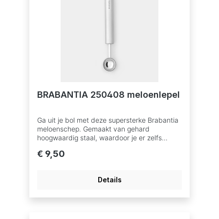
BRABANTIA 250408 meloenlepel
Ga uit je bol met deze supersterke Brabantia
meloenschep. Gemaakt van gehard
hoogwaardig staal, waardoor je er zelfs
aardappelbolletjes mee kunt maken en
€ 9,50
tomaten mee uit kunt hollen. Met deze lepel
mag je er best een schepje bovenop
doen.Voordelen & KenmerkenMulti-talent -
Details
ideaal voor meloenballen of zelfs
aardappelen, tomaten en meer.Handig -
ergonomisch ontwerp.Sterk - schep van
hoogwaardig roestvrij staal.Zo schoon -
vaatwasmachinebestendig.Probleemloos