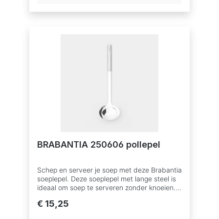
- handgreep van hoogwaardig roestvrij
staal.Duurzamere keuze - gemaakt van 19%
gerecycled materiaal, 76% recyclebaar na
gebruik.Uitbreidbaar - onderdeel van de
Brabantia Profile
collectie.AFMETINGENHoogte: 30,2
cmLengte: 6 cmBreedte: 6,9 cm
BRABANTIA 250606 pollepel
Schep en serveer je soep met deze Brabantia
soeplepel. Deze soeplepel met lange steel is
ideaal om soep te serveren zonder knoeien.
Zo loopt je etentje niet in de soep.Voordelen
€ 15,25
& KenmerkenMulti-talent - ideaal voor het
serveren van soep, sauzen en meer.Goede