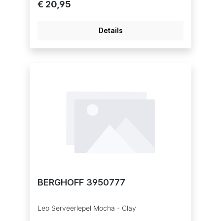
€ 20,95
scheppen en loslaten van bolletjes ijs
Eenvoudig te reinigen
Details
BERGHOFF 3950777
Leo Serveerlepel Mocha - Clay