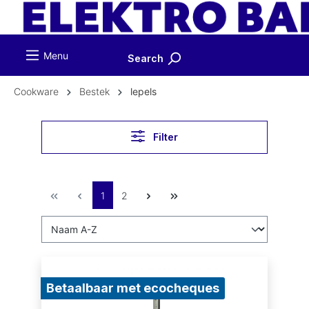
ToContentLink
Menu
Search
Cookware
Bestek
lepels
Filter
1
2
Betaalbaar met ecocheques