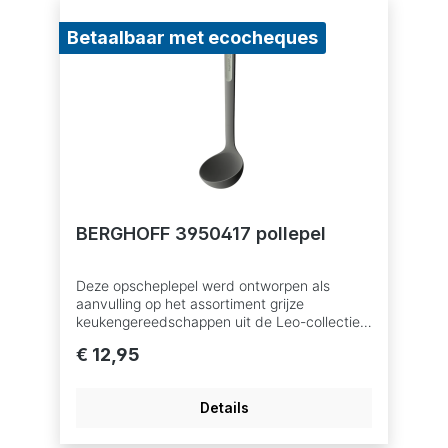
Betaalbaar met ecocheques
BERGHOFF 3950417 pollepel
Deze opscheplepel werd ontworpen als
aanvulling op het assortiment grijze
keukengereedschappen uit de Leo-collectie.
Hij is onmisbaar voor het opdienen van
€ 12,95
zelfgemaakte soepen, stoofpotjes, sauzen,
etc. en erg handig voor het vullen van potjes
om te bewaren in de diepvriezer. Bovendien
Details
zorgt het soft-touch rubberen handvat voor
een comfortabele grip wanneer je een volle
lepel opschept. Dankzij het siliconen omhulsel