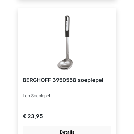
hoef je je geen zorgen te maken over krassen
op het delicate oppervlak van je potten en
pannen.
BERGHOFF 3950558 soeplepel
Leo Soeplepel
€ 23,95
Details