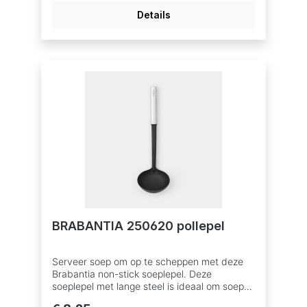
grip - ergonomisch ontwerp.Handig -
Details
soeplepel met lange steel.Sterk - kop van
hoogwaardig roestvrij staal.Zo schoon -
vaatwasmachinebestendig.Probleemloos
gebruik - 5 jaar garantie en service.Duurzaam
- ook handgreep van hoogwaardig roestvrij
staal.Duurzamere keuze - gemaakt van 47%
gerecycled materiaal, 85% recyclebaar na
gebruik.Uitbreidbaar - onderdeel van de
Brabantia Profile collectie.
BRABANTIA 250620 pollepel
Serveer soep om op te scheppen met deze
Brabantia non-stick soeplepel. Deze
soeplepel met lange steel is ideaal om soep
te serveren zonder knoeien en zonder