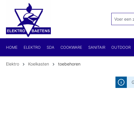
kipToSearch
general.skipToNavigation
HOME
ELEKTRO
SDA
COOKWARE
SANITAIR
OUTDOOR
Elektro
Koelkasten
toebehoren
G