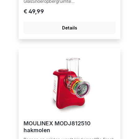
GlasSnoeropbergruimte
NeeVaatwasmachinebestendig Ja
€ 49,99
Details
MOULINEX MODJ812510
hakmolen