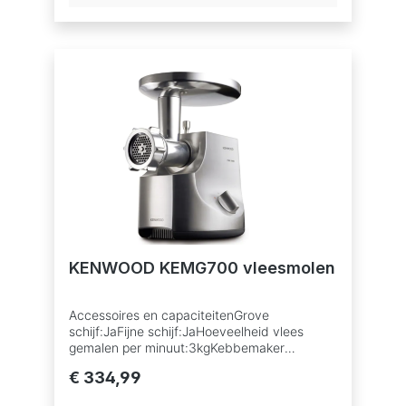
metaalKleur:MetalenGarantie:2 jaarGrootte
(cm):26.5 x 34.5 x 21Vermogen:450
WGewicht:5.32 kgFunctie en grootteReverse
functie:JaDiversenAccessoire
opbergsysteem:JaSnoeropberging:JaPusher:
JaRubberen voetjes:Ja
KENWOOD KEMG700 vleesmolen
Accessoires en capaciteitenGrove
schijf:JaFijne schijf:JaHoeveelheid vlees
gemalen per minuut:3kgKebbemaker
accessoire:JaMedium schijf:JaKunststof of
€ 334,99
metalen pusher:RVSWorstemaker
accessoire:JaVleesmolenschijf