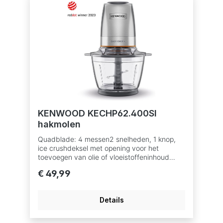
KENWOOD KECHP62.400SI
hakmolen
Quadblade: 4 messen2 snelheden, 1 knop,
ice crushdeksel met opening voor het
toevoegen van olie of vloeistoffeninhoud
glazen kom: 0,6L,spatelvaatwasbestendige
€ 49,99
onderdelen
Details