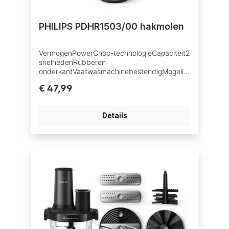
verminderen
PHILIPS PDHR1503/00 hakmolen
VermogenPowerChop-technologieCapaciteit2
snelhedenRubberen
onderkantVaatwasmachinebestendigMogelijk
hedenMessenNotenpasta
€ 47,99
Details