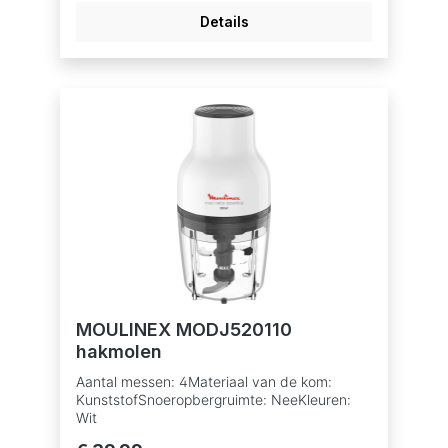
maat:10Algemene
Details
specificatiesBehuizing:Geborsteld
metaalKleur:MetalenGarantie:2 jaarGrootte
(cm):38.5L x 22B x
38HVermogen:2000WGewicht:7.3kgFunctie
en grootteReverse
functie:JaDiversenAccessoire
opbergsysteem:JaSnoeropberging:JaPusher:
JaRubberen voetjes:Ja
MOULINEX MODJ520110
hakmolen
Aantal messen: 4Materiaal van de kom:
KunststofSnoeropbergruimte: NeeKleuren:
Wit