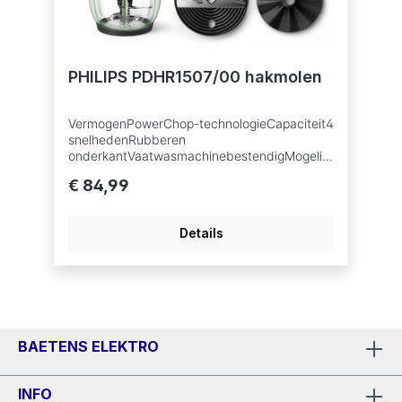
PHILIPS PDHR1507/00 hakmolen
VermogenPowerChop-technologieCapaciteit4
snelhedenRubberen
onderkantVaatwasmachinebestendigMogelijk
hedenNotenpastaMessenSnijdenRaspenKnofl
€ 84,99
ook pellenGranuleerschijfemulsieschijf
Details
BAETENS ELEKTRO
INFO