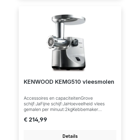
KENWOOD KEMG510 vleesmolen
Accessoires en capaciteitenGrove
schijf:JaFijne schijf:JaHoeveelheid vlees
gemalen per minuut:2kgKebbemaker
accessoire:JaMedium schijf:JaKunststof of
€ 214,99
metalen pusher:RVSWorstemaker
accessoire:JaVleesmolenschijf
maat:8Algemene
Details
specificatiesBehuizing:Geborsteld