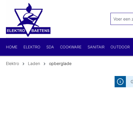
kipToSearch
general.skipToNavigation
HOME
ELEKTRO
SDA
COOKWARE
SANITAIR
OUTDOOR
Elektro
Laden
opberglade
G